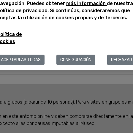
avegación. Puedes obtener
más información
de nuestra
Todos los públicos
olítica de privacidad. Si continúas, consideraremos que
ceptas la utilización de cookies propias y de terceros.
olítica de
Entrada Museu de les Aigües y visita come
ookies
(castellano)
Todos los públicos
ACEPTARLAS TODAS
CONFIGURACIÓN
RECHAZAR
a grupos (a partir de 10 personas). Para visitas en grupo es im
n en este entorno online y deben comprarse directamente en las
excepto si es por causas imputables al Museo.