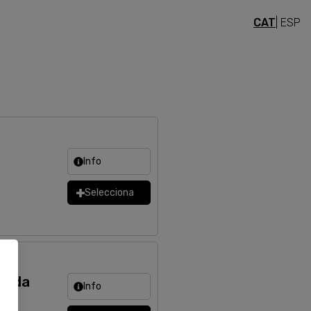
CAT
| ESP
Info
Selecciona
ntada
Info